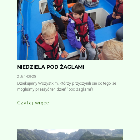
NIEDZIELA POD ŻAGLAMI
2021-09-28
Dziekujemy Wszystkim, Którzy przyczynili sie do tego, że
mogliśmy przeżyć ten dzień "pod żaglami"!
Czytaj więcej