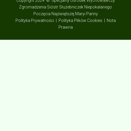
Copyright 2024 © Specjalny Ośrodek Wychowawczy
Zgromadzenia Sióstr Służebniczek Niepokalanego
Poczęcia Najświętszej Maryi Panny
Polityka Prywatności | Polityka Plików Cookies | Nota
Prawna